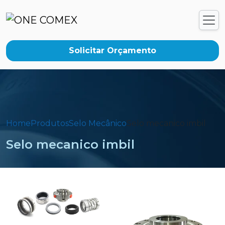
Solicitar Orçamento
Home
Produtos
Selo Mecânico
Selo mecanico imbil
Selo mecanico imbil