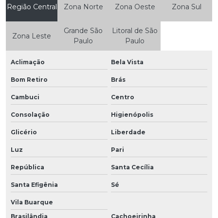
Região Central
Zona Norte
Zona Oeste
Zona Sul
Grande São
Litoral de São
Zona Leste
Paulo
Paulo
Aclimação
Bela Vista
Bom Retiro
Brás
Cambuci
Centro
Consolação
Higienópolis
Glicério
Liberdade
Luz
Pari
República
Santa Cecília
Santa Efigênia
Sé
Vila Buarque
Brasilândia
Cachoeirinha