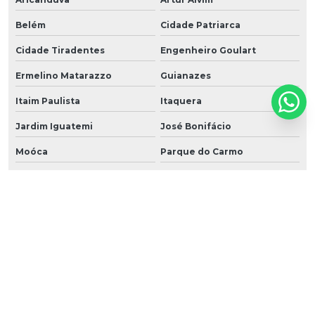
Belém
Cidade Patriarca
Cidade Tiradentes
Engenheiro Goulart
Ermelino Matarazzo
Guianazes
Itaim Paulista
Itaquera
Jardim Iguatemi
José Bonifácio
Moóca
Parque do Carmo
Parque São Lucas
Parque São Rafael
Penha
Ponte Rasa
São Mateus
São Miguel Paulista
Sapopemba
Tatuapé
Vila Carrão
Vila Curuçá
Vila Esperança
Vila Formosa