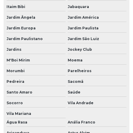
Itaim Bibi
Jabaquara
Jardim Ângela
Jardim América
Jardim Europa
Jardim Paulista
Jardim Paulistano
Jardim São Luiz
Jardins
Jockey Club
M'Boi Mirim
Moema
Morumbi
Parelheiros
Pedreira
Sacomã
Santo Amaro
Saúde
Socorro
Vila Andrade
Vila Mariana
Água Rasa
Anália Franco
Aricanduva
Artur Alvim