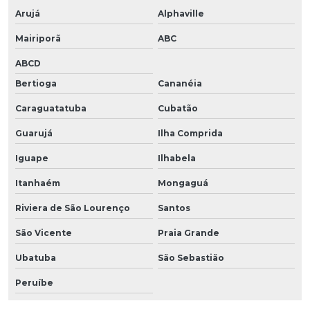
Arujá
Alphaville
Mairiporã
ABC
ABCD
Bertioga
Cananéia
Caraguatatuba
Cubatão
Guarujá
Ilha Comprida
Iguape
Ilhabela
Itanhaém
Mongaguá
Riviera de São Lourenço
Santos
São Vicente
Praia Grande
Ubatuba
São Sebastião
Peruíbe