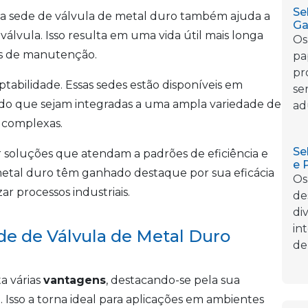
Se
 a sede de válvula de metal duro também ajuda a
Ga
válvula. Isso resulta em uma vida útil mais longa
Os
os de manutenção.
pa
pr
ptabilidade. Essas sedes estão disponíveis em
se
ndo que sejam integradas a uma ampla variedade de
ad
s complexas.
Se
 soluções que atendam a padrões de eficiência e
e 
 metal duro têm ganhado destaque por sua eficácia
Os
r processos industriais.
de
di
in
de de Válvula de Metal Duro
de
a várias
vantagens
, destacando-se pela sua
e
. Isso a torna ideal para aplicações em ambientes