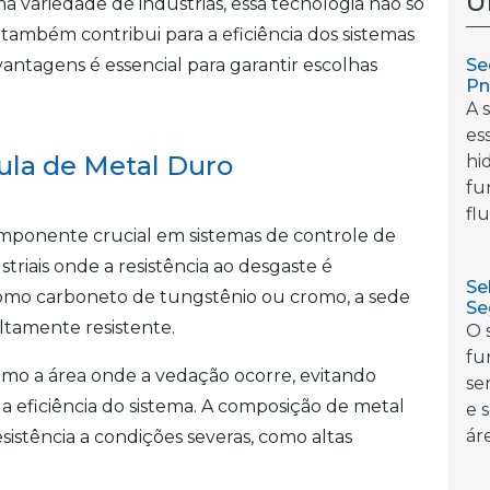
Ú
ma variedade de indústrias, essa tecnologia não só
ambém contribui para a eficiência dos sistemas
Se
vantagens é essencial para garantir escolhas
Pn
A 
es
ula de Metal Duro
hi
fu
flu
mponente crucial em sistemas de controle de
triais onde a resistência ao desgaste é
Se
 como carboneto de tungstênio ou cromo, a sede
Se
ltamente resistente.
O 
fu
omo a área onde a vedação ocorre, evitando
se
eficiência do sistema. A composição de metal
e 
áre
istência a condições severas, como altas