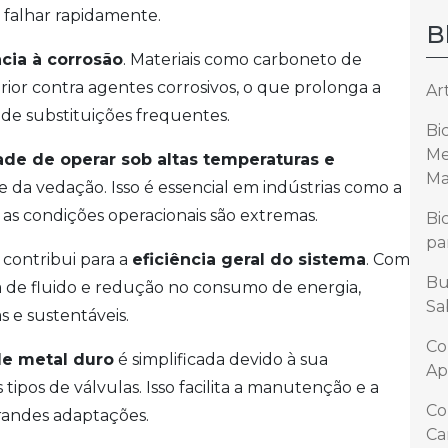
 falhar rapidamente.
B
ncia à corrosão
. Materiais como carboneto de
or contra agentes corrosivos, o que prolonga a
Ar
 de substituições frequentes.
Bi
Me
de de operar sob altas temperaturas e
Ma
da vedação. Isso é essencial em indústrias como a
 as condições operacionais são extremas.
Bi
pa
contribui para a
eficiência geral do sistema
. Com
Bu
 de fluido e redução no consumo de energia,
Sa
 e sustentáveis.
Co
de metal duro
é simplificada devido à sua
Ap
 tipos de válvulas. Isso facilita a manutenção e a
Co
andes adaptações.
Ca