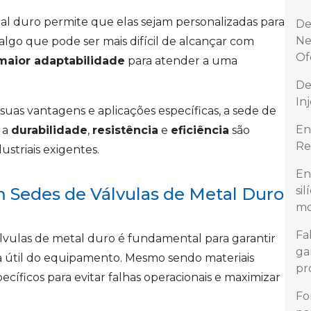
tal duro permite que elas sejam personalizadas para
De
Ne
 algo que pode ser mais difícil de alcançar com
Of
maior adaptabilidade
para atender a uma
De
In
as vantagens e aplicações específicas, a sede de
En
 a
durabilidade
,
resistência
e
eficiência
são
Re
ustriais exigentes.
En
Sedes de Válvulas de Metal Duro
si
mo
Fa
vulas de metal duro é fundamental para garantir
ga
 útil do equipamento. Mesmo sendo materiais
pr
cíficos para evitar falhas operacionais e maximizar
Fo