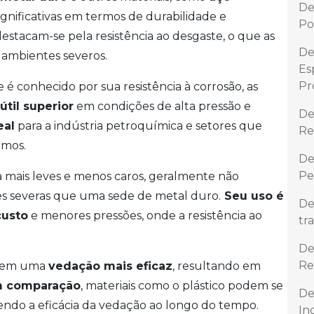
De
significativas em termos de durabilidade e
Po
estacam-se pela resistência ao desgaste, o que as
De
 ambientes severos.
Es
Pr
é conhecido por sua resistência à corrosão, as
útil superior
em condições de alta pressão e
De
eal
para a indústria petroquímica e setores que
Re
mos.
De
Pe
ra mais leves e menos caros, geralmente não
 severas que uma sede de metal duro.
Seu uso é
De
custo
e menores pressões, onde a resistência ao
tr
De
Re
recem uma
vedação mais eficaz
, resultando em
 comparação
, materiais como o plástico podem se
De
ndo a eficácia da vedação ao longo do tempo.
In