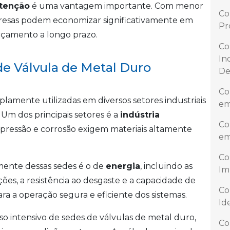
tenção
é uma vantagem importante. Com menor
Co
presas podem economizar significativamente em
Pr
orçamento a longo prazo.
Co
In
de Válvula de Metal Duro
De
Co
lamente utilizadas em diversos setores industriais
em
 Um dos principais setores é a
indústria
Co
a pressão e corrosão exigem materiais altamente
em
Co
amente dessas sedes é o de
energia
, incluindo as
Im
ções, a resistência ao desgaste e a capacidade de
Co
ara a operação segura e eficiente dos sistemas.
Id
 intensivo de sedes de válvulas de metal duro,
Co