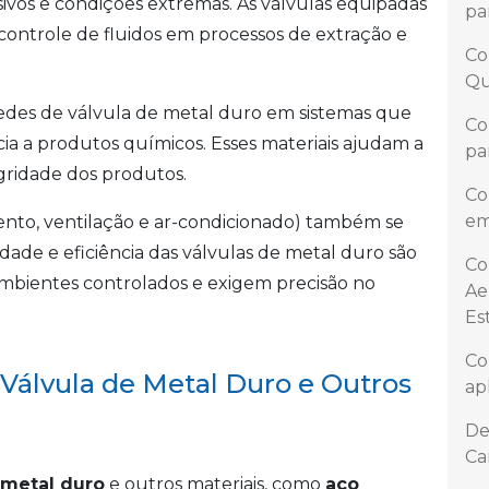
ivos e condições extremas. As válvulas equipadas
pa
controle de fluidos em processos de extração e
Co
Qu
sedes de válvula de metal duro em sistemas que
Co
cia a produtos químicos. Esses materiais ajudam a
pa
gridade dos produtos.
Co
em
nto, ventilação e ar-condicionado) também se
idade e eficiência das válvulas de metal duro são
Co
ambientes controlados e exigem precisão no
Ae
Es
Co
Válvula de Metal Duro e Outros
ap
De
Ca
metal duro
e outros materiais, como
aço