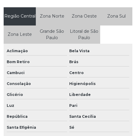
Região Central
Zona Norte
Zona Oeste
Zona Sul
Grande São
Litoral de São
Zona Leste
Paulo
Paulo
Aclimação
Bela Vista
Bom Retiro
Brás
Cambuci
Centro
Consolação
Higienópolis
Glicério
Liberdade
Luz
Pari
República
Santa Cecília
Santa Efigênia
Sé