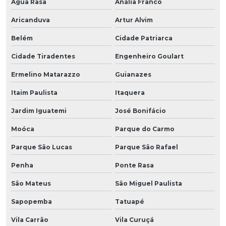
Água Rasa
Anália Franco
Aricanduva
Artur Alvim
Belém
Cidade Patriarca
Cidade Tiradentes
Engenheiro Goulart
Ermelino Matarazzo
Guianazes
Itaim Paulista
Itaquera
Jardim Iguatemi
José Bonifácio
Moóca
Parque do Carmo
Parque São Lucas
Parque São Rafael
Penha
Ponte Rasa
São Mateus
São Miguel Paulista
Sapopemba
Tatuapé
Vila Carrão
Vila Curuçá