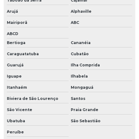
Taboão da Serra
Cajamar
Arujá
Alphaville
Mairiporã
ABC
ABCD
Bertioga
Cananéia
Caraguatatuba
Cubatão
Guarujá
Ilha Comprida
Iguape
Ilhabela
Itanhaém
Mongaguá
Riviera de São Lourenço
Santos
São Vicente
Praia Grande
Ubatuba
São Sebastião
Peruíbe