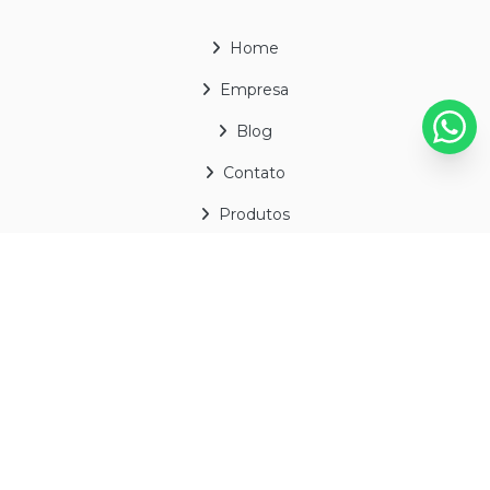
Home
Empresa
Blog
Contato
Produtos
Mapa do site
CONTATO
(11) 3867-7447
(11) 92539-6616
onecomex@onecomex.com