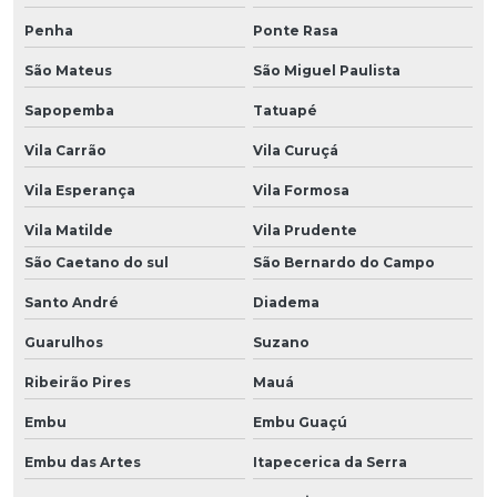
Penha
Ponte Rasa
São Mateus
São Miguel Paulista
Sapopemba
Tatuapé
Vila Carrão
Vila Curuçá
Vila Esperança
Vila Formosa
Vila Matilde
Vila Prudente
São Caetano do sul
São Bernardo do Campo
Santo André
Diadema
Guarulhos
Suzano
Ribeirão Pires
Mauá
Embu
Embu Guaçú
Embu das Artes
Itapecerica da Serra