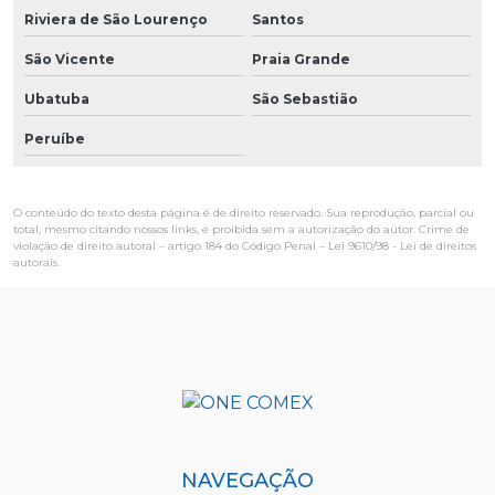
Riviera de São Lourenço
Santos
São Vicente
Praia Grande
Ubatuba
São Sebastião
Peruíbe
O conteúdo do texto desta página é de direito reservado. Sua reprodução, parcial ou
total, mesmo citando nossos links, é proibida sem a autorização do autor. Crime de
violação de direito autoral – artigo 184 do Código Penal –
Lei 9610/98 - Lei de direitos
autorais
.
NAVEGAÇÃO