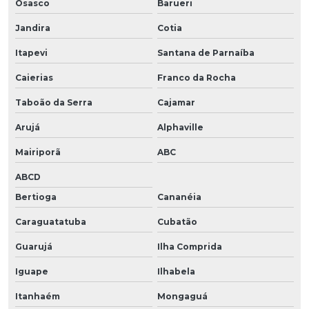
Osasco
Barueri
Jandira
Cotia
Itapevi
Santana de Parnaíba
Caierias
Franco da Rocha
Taboão da Serra
Cajamar
Arujá
Alphaville
Mairiporã
ABC
ABCD
Bertioga
Cananéia
Caraguatatuba
Cubatão
Guarujá
Ilha Comprida
Iguape
Ilhabela
Itanhaém
Mongaguá