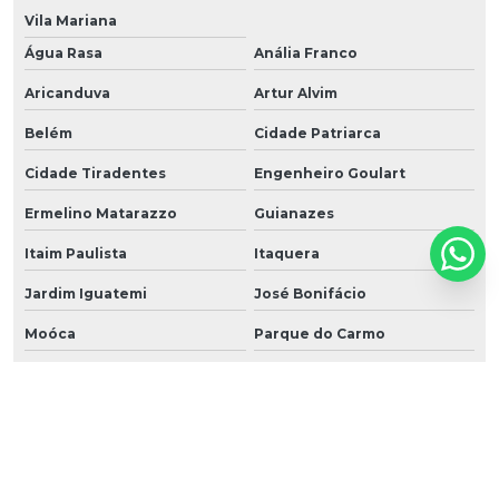
Vila Mariana
Água Rasa
Anália Franco
Aricanduva
Artur Alvim
Belém
Cidade Patriarca
Cidade Tiradentes
Engenheiro Goulart
Ermelino Matarazzo
Guianazes
Itaim Paulista
Itaquera
Jardim Iguatemi
José Bonifácio
Moóca
Parque do Carmo
Parque São Lucas
Parque São Rafael
Penha
Ponte Rasa
São Mateus
São Miguel Paulista
Sapopemba
Tatuapé