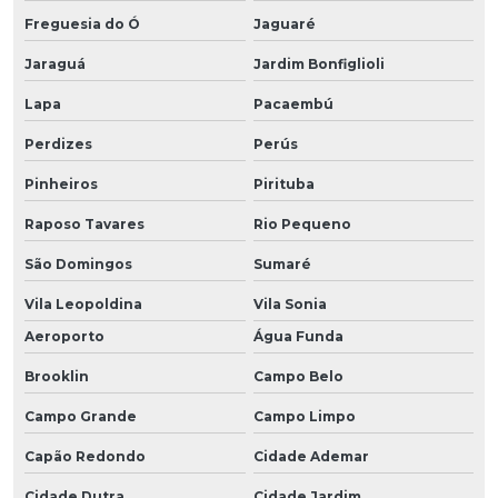
Freguesia do Ó
Jaguaré
Jaraguá
Jardim Bonfiglioli
Lapa
Pacaembú
Perdizes
Perús
Pinheiros
Pirituba
Raposo Tavares
Rio Pequeno
São Domingos
Sumaré
Vila Leopoldina
Vila Sonia
Aeroporto
Água Funda
Brooklin
Campo Belo
Campo Grande
Campo Limpo
Capão Redondo
Cidade Ademar
Cidade Dutra
Cidade Jardim