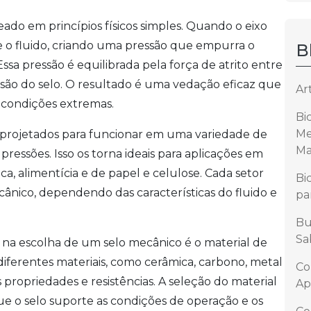
do em princípios físicos simples. Quando o eixo
bre o fluido, criando uma pressão que empurra o
B
Essa pressão é equilibrada pela força de atrito entre
ssão do selo. O resultado é uma vedação eficaz que
Ar
 condições extremas.
Bi
Me
r projetados para funcionar em uma variedade de
Ma
pressões. Isso os torna ideais para aplicações em
a, alimentícia e de papel e celulose. Cada setor
Bi
cânico, dependendo das características do fluido e
pa
Bu
Sa
 na escolha de um selo mecânico é o material de
diferentes materiais, como cerâmica, carbono, metal
Co
propriedades e resistências. A seleção do material
Ap
e o selo suporte as condições de operação e os