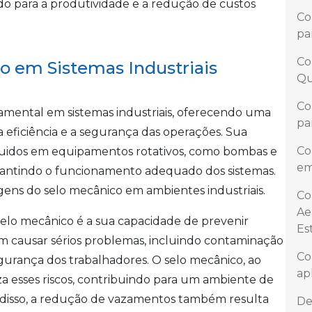
o para a produtividade e a redução de custos
Co
pa
Co
o em Sistemas Industriais
Qu
Co
ental em sistemas industriais, oferecendo uma
pa
 eficiência e a segurança das operações. Sua
Co
fluidos em equipamentos rotativos, como bombas e
em
rantindo o funcionamento adequado dos sistemas.
agens do selo mecânico em ambientes industriais.
Co
Ae
selo mecânico é a sua capacidade de prevenir
Es
 causar sérios problemas, incluindo contaminação
Co
egurança dos trabalhadores. O selo mecânico, ao
ap
a esses riscos, contribuindo para um ambiente de
m disso, a redução de vazamentos também resulta
De