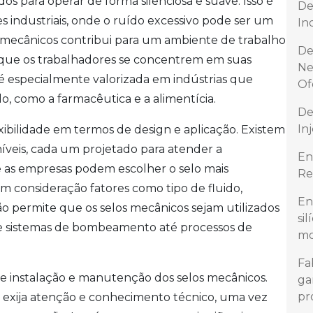
dos para operar de forma silenciosa e suave. Isso é
De
industriais, onde o ruído excessivo pode ser um
In
s mecânicos contribui para um ambiente de trabalho
De
o que os trabalhadores se concentrem em suas
Ne
a é especialmente valorizada em indústrias que
Of
, como a farmacêutica e a alimentícia.
De
In
bilidade em termos de design e aplicação. Existem
níveis, cada um projetado para atender a
En
que as empresas podem escolher o selo mais
Re
 consideração fatores como tipo de fluido,
En
ão permite que os selos mecânicos sejam utilizados
si
e sistemas de bombeamento até processos de
mo
Fa
de instalação e manutenção dos selos mecânicos.
ga
pr
 exija atenção e conhecimento técnico, uma vez