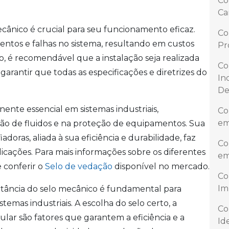
Co
Ca
mecânico é crucial para seu funcionamento eficaz.
Co
entos e falhas no sistema, resultando em custos
Pr
to, é recomendável que a instalação seja realizada
Co
 garantir que todas as especificações e diretrizes do
In
De
nte essencial em sistemas industriais,
Co
em
o de fluidos e na proteção de equipamentos. Sua
oras, aliada à sua eficiência e durabilidade, faz
Co
icações. Para mais informações sobre os diferentes
em
e conferir o
Selo de vedação
disponível no mercado.
Co
Im
ância do selo mecânico é fundamental para
temas industriais. A escolha do selo certo, a
Co
ar são fatores que garantem a eficiência e a
Id