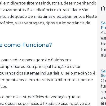
 em diversos sistemas industriais, desempenhando
Ú
 vazamentos. Sua eficiência e durabilidade são
ento adequado de máquinas e equipamentos. Neste
Se
cânico, suas vantagens, tipos e a importância da
Pn
A 
es
 e como Funciona?
hi
fu
flu
o para vedar a passagem de fluidos em
mpressores. Sua principal função é evitar
Se
gurança dos sistemas industriais. O selo mecânico é
Se
emperaturas, além de resistir a diferentes tipos de
O 
fu
cos.
se
o por duas superfícies de vedação que se
e 
áre
essas superfícies é fixada ao eixo rotativo do