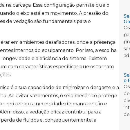
a na carcaça. Essa configuração permite que o
quando o eixo está em movimento. A pressão do
Se
ícies de vedação são fundamentais para o
Ga
Os
pa
pr
perar em ambientes desafiadores, onde a presença
se
ntes internos do equipamento. Por isso, a escolha
ad
 longevidade e a eficiência do sistema. Existem
 um com características específicas que os tornam
ções.
Se
e 
Os
nico é a sua capacidade de minimizar o desgaste e a
de
o. Ao evitar vazamentos, o selo mecânico protege
di
sor, reduzindo a necessidade de manutenção e
in
lém disso, a vedação eficaz contribui para a
de
a perda de fluidos e, consequentemente, a