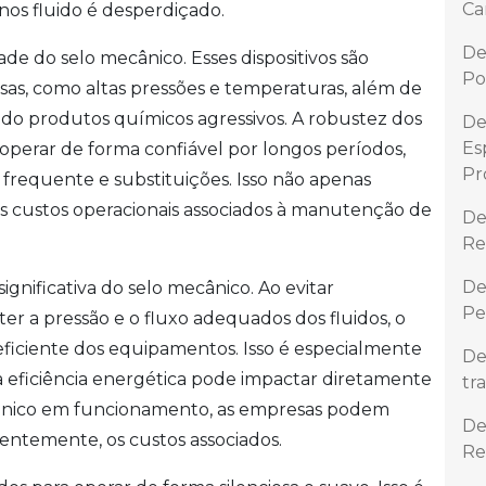
Ca
os fluido é desperdiçado.
De
e do selo mecânico. Esses dispositivos são
Po
sas, como altas pressões e temperaturas, além de
luindo produtos químicos agressivos. A robustez dos
De
Es
operar de forma confiável por longos períodos,
Pr
requente e substituições. Isso não apenas
 custos operacionais associados à manutenção de
De
Re
De
ignificativa do selo mecânico. Ao evitar
Pe
r a pressão e o fluxo adequados dos fluidos, o
iciente dos equipamentos. Isso é especialmente
De
a eficiência energética pode impactar diretamente
tr
cânico em funcionamento, as empresas podem
De
entemente, os custos associados.
Re