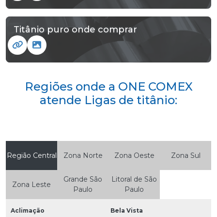
Titânio puro onde comprar
Regiões onde a ONE COMEX
atende Ligas de titânio:
Região Central
Zona Norte
Zona Oeste
Zona Sul
Grande São
Litoral de São
Zona Leste
Paulo
Paulo
Aclimação
Bela Vista