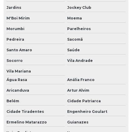
Jardins
Jockey Club
M'Boi Mirim
Moema
Morumbi
Parelheiros
Pedreira
Sacomã
Santo Amaro
Saúde
Socorro
Vila Andrade
Vila Mariana
Água Rasa
Anália Franco
Aricanduva
Artur Alvim
Belém
Cidade Patriarca
Cidade Tiradentes
Engenheiro Goulart
Ermelino Matarazzo
Guianazes