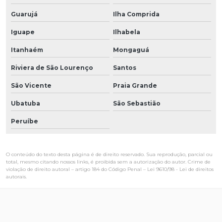
Guarujá
Ilha Comprida
Iguape
Ilhabela
Itanhaém
Mongaguá
Riviera de São Lourenço
Santos
São Vicente
Praia Grande
Ubatuba
São Sebastião
Peruíbe
O conteúdo do texto desta página é de direito reservado. Sua reprodução, parcial ou
total, mesmo citando nossos links, é proibida sem a autorização do autor. Crime de
violação de direito autoral – artigo 184 do Código Penal –
Lei 9610/98 - Lei de direitos
autorais
.