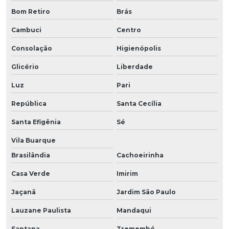
Bom Retiro
Brás
Cambuci
Centro
Consolação
Higienópolis
Glicério
Liberdade
Luz
Pari
República
Santa Cecília
Santa Efigênia
Sé
Vila Buarque
Brasilândia
Cachoeirinha
Casa Verde
Imirim
Jaçanã
Jardim São Paulo
Lauzane Paulista
Mandaqui
Santana
Tremembé