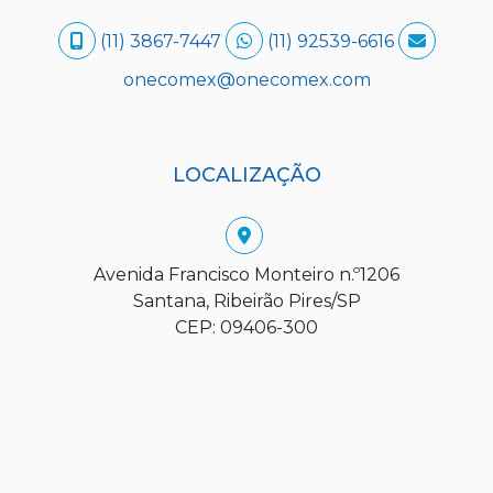
(11) 3867-7447
(11) 92539-6616
onecomex@onecomex.com
LOCALIZAÇÃO
Avenida Francisco Monteiro n.º1206
Santana, Ribeirão Pires/SP
CEP: 09406-300