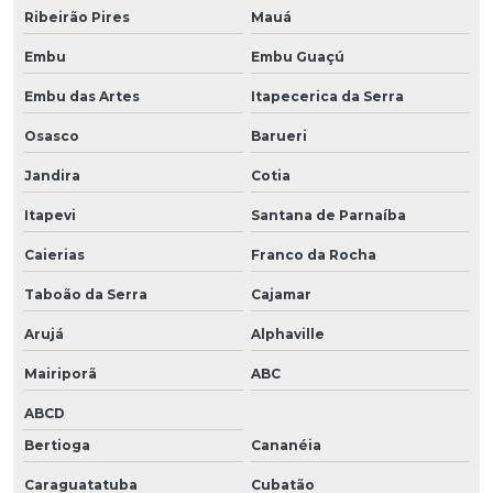
Ribeirão Pires
Mauá
Embu
Embu Guaçú
Embu das Artes
Itapecerica da Serra
Osasco
Barueri
Jandira
Cotia
Itapevi
Santana de Parnaíba
Caierias
Franco da Rocha
Taboão da Serra
Cajamar
Arujá
Alphaville
Mairiporã
ABC
ABCD
Bertioga
Cananéia
Caraguatatuba
Cubatão