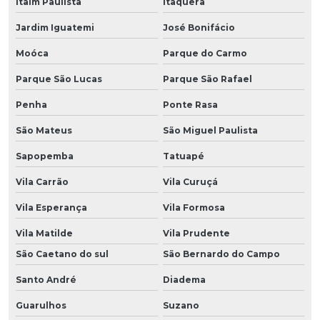
Itaim Paulista
Itaquera
Jardim Iguatemi
José Bonifácio
Moóca
Parque do Carmo
Parque São Lucas
Parque São Rafael
Penha
Ponte Rasa
São Mateus
São Miguel Paulista
Sapopemba
Tatuapé
Vila Carrão
Vila Curuçá
Vila Esperança
Vila Formosa
Vila Matilde
Vila Prudente
São Caetano do sul
São Bernardo do Campo
Santo André
Diadema
Guarulhos
Suzano