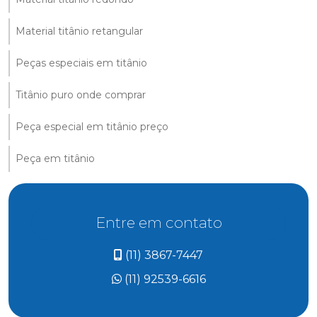
Material titânio retangular
Peças especiais em titânio
Titânio puro onde comprar
Peça especial em titânio preço
Peça em titânio
Entre em contato
(11) 3867-7447
(11) 92539-6616