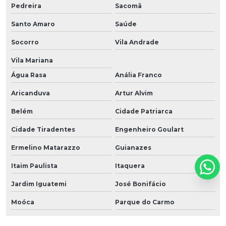
Pedreira
Sacomã
Santo Amaro
Saúde
Socorro
Vila Andrade
Vila Mariana
Água Rasa
Anália Franco
Aricanduva
Artur Alvim
Belém
Cidade Patriarca
Cidade Tiradentes
Engenheiro Goulart
Ermelino Matarazzo
Guianazes
Itaim Paulista
Itaquera
Jardim Iguatemi
José Bonifácio
Moóca
Parque do Carmo
Parque São Lucas
Parque São Rafael