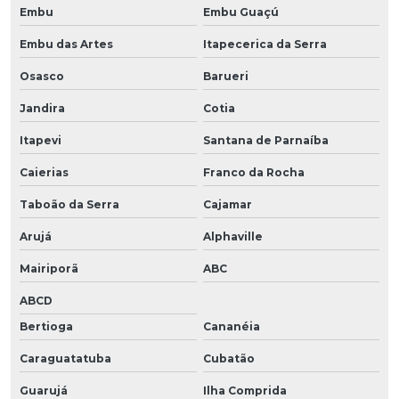
Embu
Embu Guaçú
Embu das Artes
Itapecerica da Serra
Osasco
Barueri
Jandira
Cotia
Itapevi
Santana de Parnaíba
Caierias
Franco da Rocha
Taboão da Serra
Cajamar
Arujá
Alphaville
Mairiporã
ABC
ABCD
Bertioga
Cananéia
Caraguatatuba
Cubatão
Guarujá
Ilha Comprida