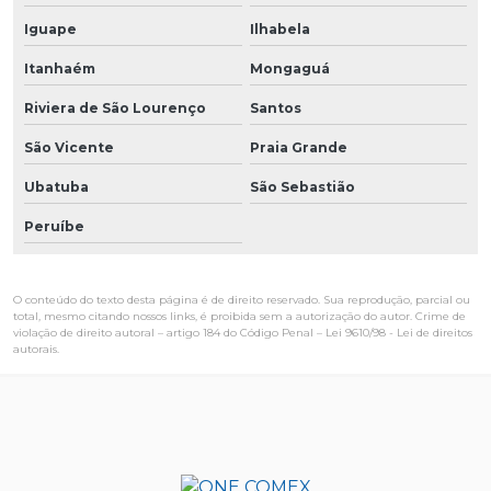
Iguape
Ilhabela
Itanhaém
Mongaguá
Riviera de São Lourenço
Santos
São Vicente
Praia Grande
Ubatuba
São Sebastião
Peruíbe
O conteúdo do texto desta página é de direito reservado. Sua reprodução, parcial ou
total, mesmo citando nossos links, é proibida sem a autorização do autor. Crime de
violação de direito autoral – artigo 184 do Código Penal –
Lei 9610/98 - Lei de direitos
autorais
.