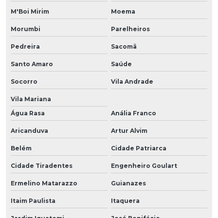
M'Boi Mirim
Moema
Morumbi
Parelheiros
Pedreira
Sacomã
Santo Amaro
Saúde
Socorro
Vila Andrade
Vila Mariana
Água Rasa
Anália Franco
Aricanduva
Artur Alvim
Belém
Cidade Patriarca
Cidade Tiradentes
Engenheiro Goulart
Ermelino Matarazzo
Guianazes
Itaim Paulista
Itaquera