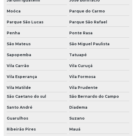
Jardim Iguatemi
José Bonifácio
Moóca
Parque do Carmo
Parque São Lucas
Parque São Rafael
Penha
Ponte Rasa
São Mateus
São Miguel Paulista
Sapopemba
Tatuapé
Vila Carrão
Vila Curuçá
Vila Esperança
Vila Formosa
Vila Matilde
Vila Prudente
São Caetano do sul
São Bernardo do Campo
Santo André
Diadema
Guarulhos
Suzano
Ribeirão Pires
Mauá