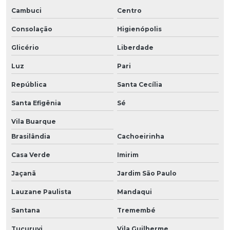
Cambuci
Centro
Consolação
Higienópolis
Glicério
Liberdade
Luz
Pari
República
Santa Cecília
Santa Efigênia
Sé
Vila Buarque
Brasilândia
Cachoeirinha
Casa Verde
Imirim
Jaçanã
Jardim São Paulo
Lauzane Paulista
Mandaqui
Santana
Tremembé
Tucuruvi
Vila Guilherme