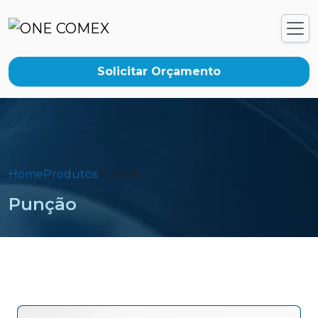
Solicitar Orçamento
Home
Produtos
Punção
Punção