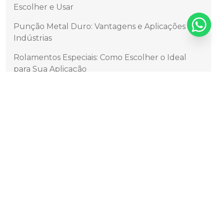
Escolher e Usar
Punção Metal Duro: Vantagens e Aplicações em
Indústrias
Rolamentos Especiais: Como Escolher o Ideal
para Sua Aplicação
Sede da Válvula: Essencial para Sistemas
Pneumáticos e Hidráulicos Eficientes
Sede de Válvula de Metal Duro como Solução
Eficiente para Indústrias
Sede de Válvula de Metal Duro: Vantagens e
Aplicações
Sedes Rotativas: Descubra Tudo Sobre Últimas
Tecnologias e Vantagens
Selo Burgmann é a Solução Ideal para Sistemas